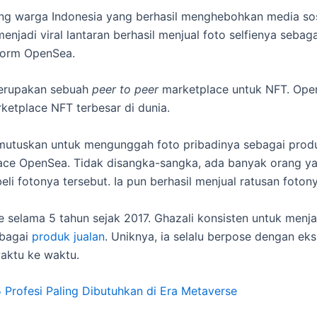
ng warga Indonesia yang berhasil menghebohkan media sos
menjadi viral lantaran berhasil menjual foto selfienya sebag
form OpenSea.
erupakan sebuah
peer to peer
marketplace untuk NFT. Ope
ketplace NFT terbesar di dunia.
mutuskan untuk mengunggah foto pribadinya sebagai produ
ace OpenSea. Tidak disangka-sangka, ada banyak orang ya
li fotonya tersebut. Ia pun berhasil menjual ratusan fotony
fie selama 5 tahun sejak 2017. Ghazali konsisten untuk menj
ebagai
produk jualan
. Uniknya, ia selalu berpose dengan ek
aktu ke waktu.
 Profesi Paling Dibutuhkan di Era Metaverse