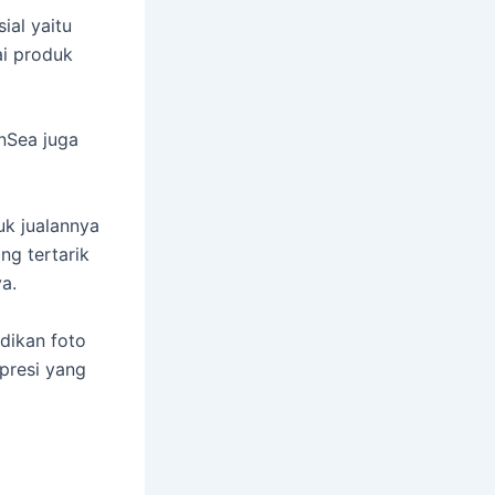
ial yaitu
ai produk
nSea juga
k jualannya
ng tertarik
a.
adikan foto
spresi yang