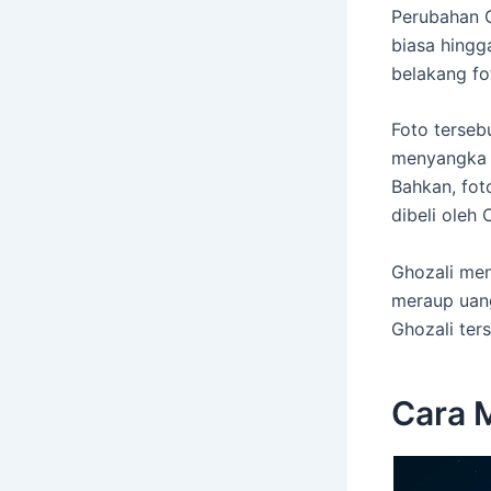
Perubahan G
biasa hingg
belakang fo
Foto tersebu
menyangka b
Bahkan, fot
dibeli oleh 
Ghozali men
meraup uang
Ghozali ter
Cara M