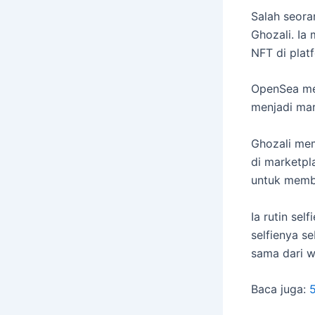
Salah seora
Ghozali. Ia 
NFT di plat
OpenSea m
menjadi mar
Ghozali me
di marketpl
untuk membe
Ia rutin sel
selfienya s
sama dari w
Baca juga:
5