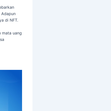
sebarkan
. Adapun
ya di NFT.
n mata uang
isa