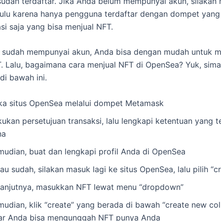
udah terdaftar. Jika Anda belum mempunyai akun, silakan
hulu karena hanya pengguna terdaftar dengan dompet yang
asi saja yang bisa menjual NFT.
a sudah mempunyai akun, Anda bisa dengan mudah untuk m
. Lalu, bagaimana cara menjual NFT di OpenSea? Yuk, sima
di bawah ini.
ka situs OpenSea melalui dompet Metamask
ukan persetujuan transaksi, lalu lengkapi ketentuan yang te
na
mudian, buat dan lengkapi profil Anda di OpenSea
au sudah, silakan masuk lagi ke situs OpenSea, lalu pilih “c
lanjutnya, masukkan NFT lewat menu “dropdown”
mudian, klik “create” yang berada di bawah “create new col
ar Anda bisa mengunggah NFT punya Anda