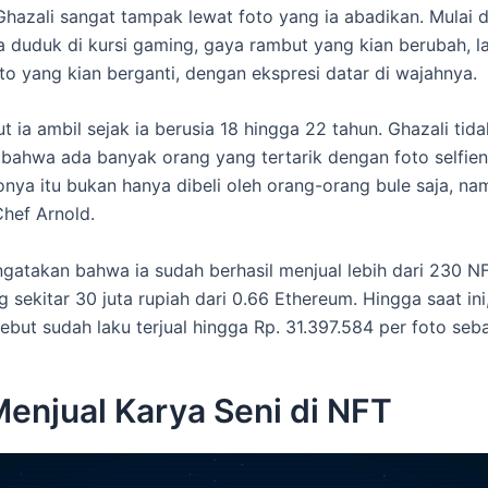
hazali sangat tampak lewat foto yang ia abadikan. Mulai da
a duduk di kursi gaming, gaya rambut yang kian berubah, la
to yang kian berganti, dengan ekspresi datar di wajahnya.
t ia ambil sejak ia berusia 18 hingga 22 tahun. Ghazali tid
ahwa ada banyak orang yang tertarik dengan foto selfien
onya itu bukan hanya dibeli oleh orang-orang bule saja, na
Chef Arnold.
gatakan bahwa ia sudah berhasil menjual lebih dari 230 N
 sekitar 30 juta rupiah dari 0.66 Ethereum. Hingga saat ini
sebut sudah laku terjual hingga Rp. 31.397.584 per foto seb
enjual Karya Seni di NFT