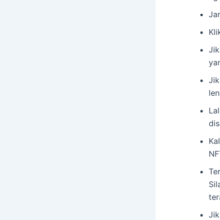
Ja
Kl
Ji
ya
Ji
len
La
di
Ka
NF
Ter
Si
ter
Ji