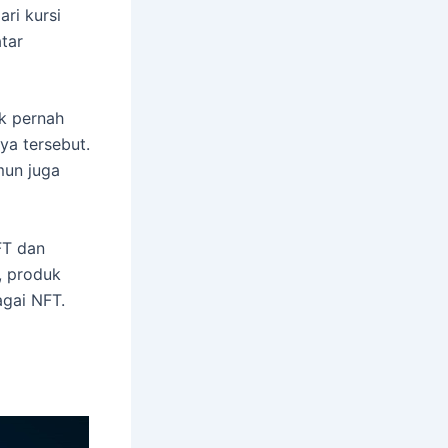
ri kursi
tar
ak pernah
ya tersebut.
mun juga
FT dan
, produk
agai NFT.