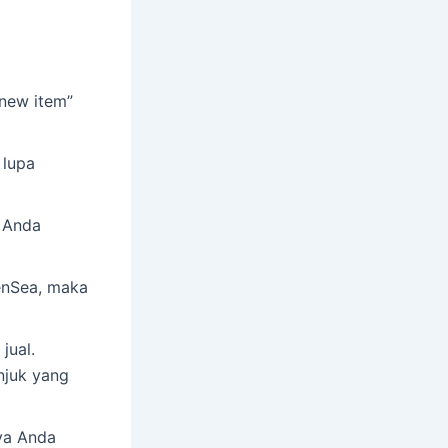
 new item”
 lupa
T Anda
penSea, maka
jual.
njuk yang
ya Anda