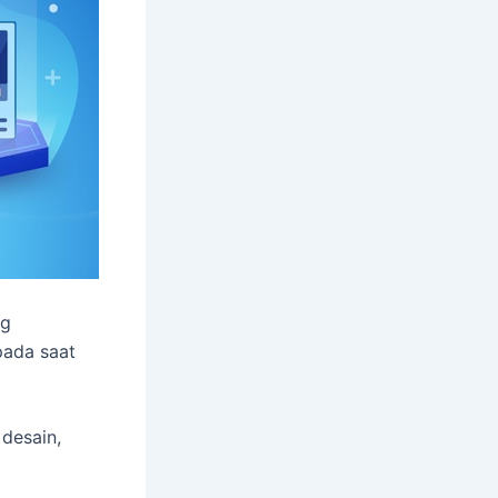
ng
pada saat
 desain,