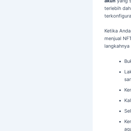
akun
yang s
terlebih da
terkonfigur
Ketika And
menjual NFT
langkahnya 
Bu
Lak
sa
Ke
Kal
Se
Ke
ag