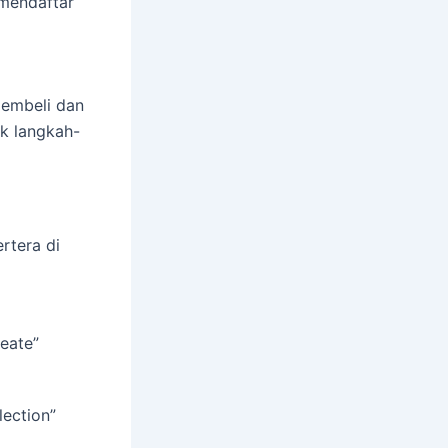
 mendaftar
embeli dan
k langkah-
rtera di
reate”
lection”