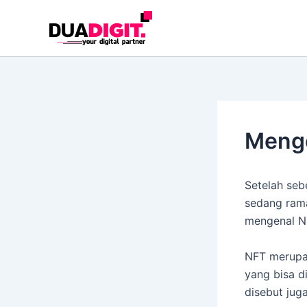
Skip
to
content
Menge
Setelah se
sedang ram
mengenal N
NFT merup
yang bisa d
disebut juga